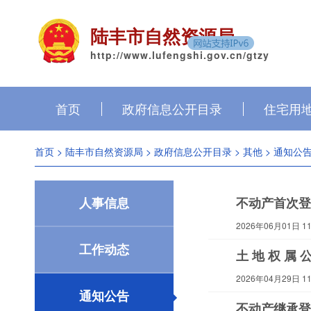
陆丰市自然资源局
http://www.lufengshi.gov.cn/gtzy
首页
政府信息公开目录
住宅用
首页
>
陆丰市自然资源局
>
政府信息公开目录
>
其他
>
通知公
人事信息
不动产首次登
2026年06月01日 11:
工作动态
土 地 权 属 
2026年04月29日 11:
通知公告
不动产继承登