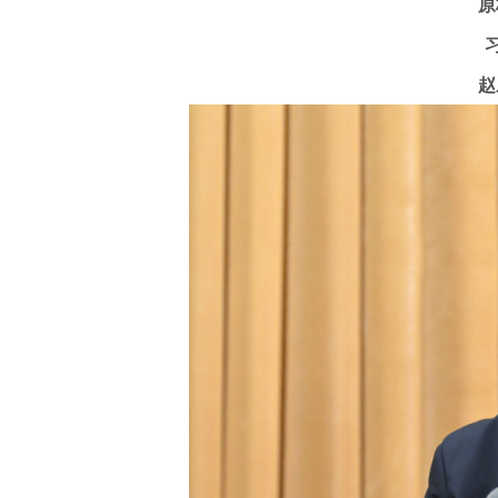
原标
习近
赵乐