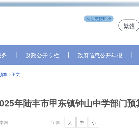
繁體
j
服务
财政公开专栏
政府信息公开年报
预算
>正文
2025年陆丰市甲东镇钟山中学部门预
本网
字体：
大
中
小